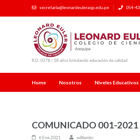
secretaria@leonardeuleraqp.edu.pe
054-43
R.D. 0278 / 28 años brindando educación de calidad
Home
Nosotros
Niveles Educativos
COMUNICADO 001-2021
6 Ene,2021
williambr